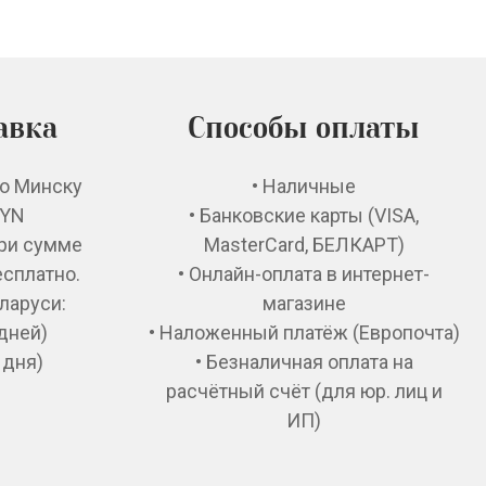
авка
Способы оплаты
по Минску
• Наличные
BYN
• Банковские карты (VISA,
при сумме
MasterCard, БЕЛКАРТ)
есплатно.
• Онлайн-оплата в интернет-
ларуси:
магазине
 дней)
• Наложенный платёж (Европочта)
 дня)
• Безналичная оплата на
расчётный счёт (для юр. лиц и
ИП)