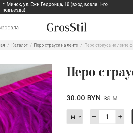
г. Минск, ул. Ежи Гедройца, 18 (вход возле 1-го
подъезда)
GrosStil
марсала
ная
/
Каталог
/
Перо страуса на ленте
/
Перо страуса на ленте 
Перо страу
30.00 BYN
за м