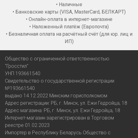
• Наличные
• Банковские карты (VISA, MasterCard, БЕЛКАРТ)
• Онлайн-оплата в интернет-магазине
• Наложенный платёж (Европочта)
• Безналичная оплата на расчётный счёт (для юр. лиц и
ИП)
Общество с ограниченной ответственностью
"Гросстил"
УНП 193661540
Свидетельство о государственной регистрации
№193661540
выдано 14.12.2022 Минским горисполкомом
Адрес регистрации: РБ, г. Минск, ул. Ежи Гедройца, 18
Адрес магазина: РБ, г. Минск, ул. Ежи Гедройца, 18
Интернет-магазин зарегистрирован в Торговом
реестре 01.02.2023
Импортер в Республику Беларусь Общество с